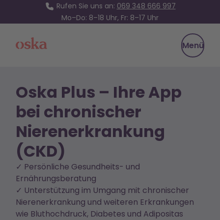
Rufen Sie uns an:
069 348 666 997
Mo–Do: 8–18 Uhr, Fr: 8–17 Uhr
Oska Health
Menü
Oska Plus – Ihre App
bei chronischer
Nierenerkrankung
(CKD)
✓ Persönliche Gesundheits- und
Ernährungsberatung
✓ Unterstützung im Umgang mit chronischer
Nierenerkrankung und weiteren Erkrankungen
wie Bluthochdruck, Diabetes und Adipositas