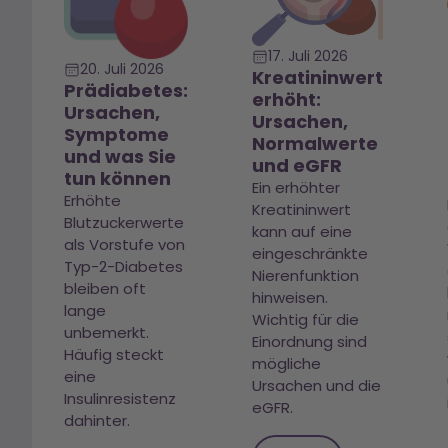
17. Juli 2026
20. Juli 2026
Kreatininwert
Prädiabetes:
erhöht:
Ursachen,
Ursachen,
Symptome
Normalwerte
und was Sie
und eGFR
tun können
Ein erhöhter
Erhöhte
Kreatininwert
Blutzuckerwerte
kann auf eine
als Vorstufe von
eingeschränkte
Typ-2-Diabetes
Nierenfunktion
bleiben oft
hinweisen.
lange
Wichtig für die
unbemerkt.
Einordnung sind
Häufig steckt
mögliche
eine
Ursachen und die
Insulinresistenz
eGFR.
dahinter.