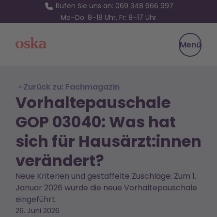
Rufen Sie uns an:
069 348 666 997
Mo–Do: 8–18 Uhr, Fr: 8–17 Uhr
Oska Health
Menü
Zurück zu: Fachmagazin
Vorhaltepauschale
GOP 03040: Was hat
sich für Hausärzt:innen
verändert?
Neue Kriterien und gestaffelte Zuschläge: Zum 1.
Januar 2026 wurde die neue Vorhaltepauschale
eingeführt.
26. Juni 2026