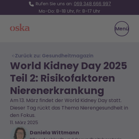
Rufen Sie uns an:
069 348 666 997
Mo–Do: 8–18 Uhr, Fr: 8–17 Uhr
Oska Health
Menü
Zurück zu: Gesundheitmagazin
World Kidney Day 2025
Teil 2: Risikofaktoren
Nierenerkrankung
Am 13. März findet der World Kidney Day statt.
Dieser Tag rückt das Thema Nierengesundheit in
den Fokus.
11. März 2025
Daniela Wittmann