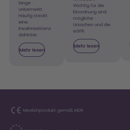
lange
Wichtig für die
unbemerkt.
Einordnung sind
Häufig steckt
mögliche
eine
Ursachen und die
Insulinresistenz
eGFR.
dahinter.
Mehr lesen
Mehr lesen
Medizinprodukt gemäß MDR