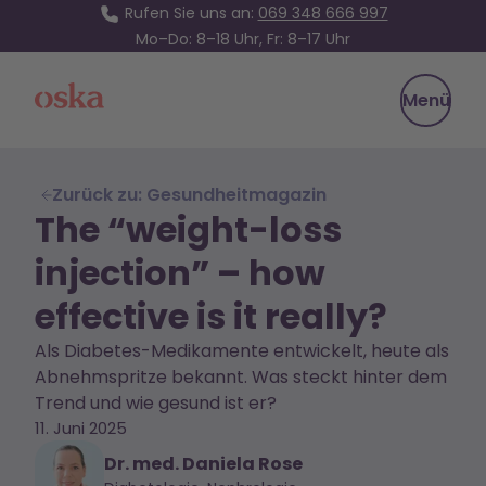
Rufen Sie uns an:
069 348 666 997
Mo–Do: 8–18 Uhr, Fr: 8–17 Uhr
Oska Health
Menü
Zurück zu: Gesundheitmagazin
The “weight-loss
injection” – how
effective is it really?
Als Diabetes-Medikamente entwickelt, heute als
Abnehmspritze bekannt. Was steckt hinter dem
Trend und wie gesund ist er?
11. Juni 2025
Dr. med. Daniela Rose