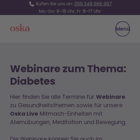
Rufen Sie uns an:
069 348 666 997
Mo–Do: 8–18 Uhr, Fr: 8–17 Uhr
Oska Health
Menü
Webinare zum Thema:
Diabetes
Hier finden Sie alle Termine für
Webinare
zu Gesundheitsthemen sowie für unsere
Oska Live
Mitmach-Einheiten mit
Atemübungen, Meditation und Bewegung.
Die Webinare können Sie auch im