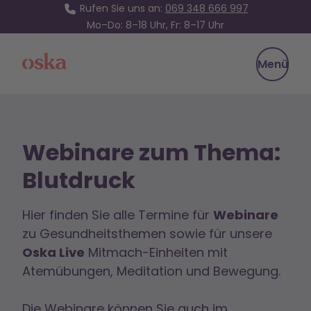
Rufen Sie uns an:
069 348 666 997
Mo–Do: 8–18 Uhr, Fr: 8–17 Uhr
Oska Health
Menü
Webinare zum Thema:
Blutdruck
Hier finden Sie alle Termine für
Webinare
zu Gesundheitsthemen sowie für unsere
Oska Live
Mitmach-Einheiten mit
Atemübungen, Meditation und Bewegung.
Die Webinare können Sie auch im