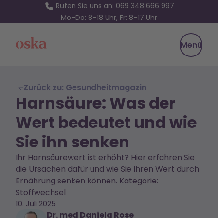
Rufen Sie uns an:
069 348 666 997
Mo–Do: 8–18 Uhr, Fr: 8–17 Uhr
Oska Health
Menü
Zurück zu: Gesundheitmagazin
Harnsäure: Was der
Wert bedeutet und wie
Sie ihn senken
Ihr Harnsäurewert ist erhöht? Hier erfahren Sie
die Ursachen dafür und wie Sie Ihren Wert durch
Ernährung senken können. Kategorie:
Stoffwechsel
10. Juli 2025
Dr. med Daniela Rose