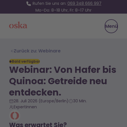
Rufen Sie uns an:
069 348 666 997
Mo–Do: 8–18 Uhr, Fr: 8–17 Uhr
Oska Health
Menü
Zurück zu: Webinare
Bald verfügbar
Webinar: Von Hafer bis
Quinoa: Getreide neu
entdecken.
28. Juli 2026
(Europe/Berlin)
30 Min.
Expertinnen
Was erwartet Sie?