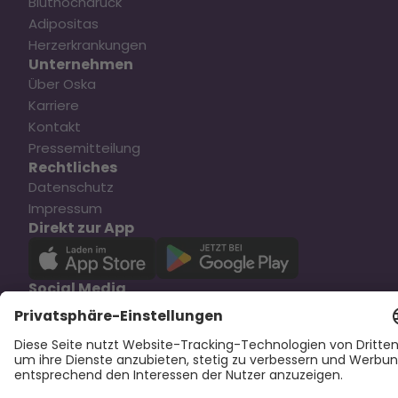
Bluthochdruck
Adipositas
Herzerkrankungen
Unternehmen
Über Oska
Karriere
Kontakt
Pressemitteilung
Rechtliches
Datenschutz
Impressum
Direkt zur App
Social Media
Copyright © 2025 Oska Health Medical GmbH