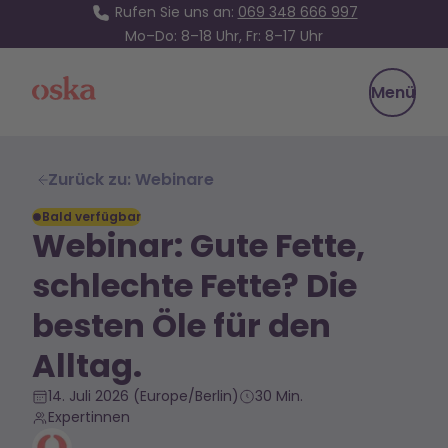
Rufen Sie uns an:
069 348 666 997
Mo–Do: 8–18 Uhr, Fr: 8–17 Uhr
Oska Health
Menü
Zurück zu: Webinare
Bald verfügbar
Webinar: Gute Fette,
schlechte Fette? Die
besten Öle für den
Alltag.
14. Juli 2026
(Europe/Berlin)
30 Min.
Expertinnen