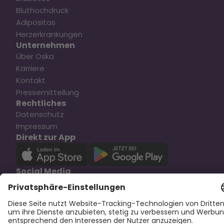
Bluthochdruck
Adipositas
Herzerkrankungen
Unternehmen
Über Oska
Karriere
Kontakt
Pressemitteilung
Rechtliches
Datenschutz
Impressum
Direkt zur App
Social Media
Copyright © 2025 Oska Health Medical GmbH