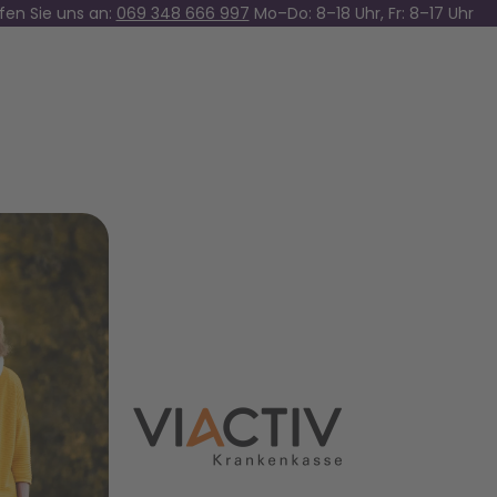
fen Sie uns an:
069 348 666 997
Mo–Do: 8–18 Uhr, Fr: 8–17 Uhr