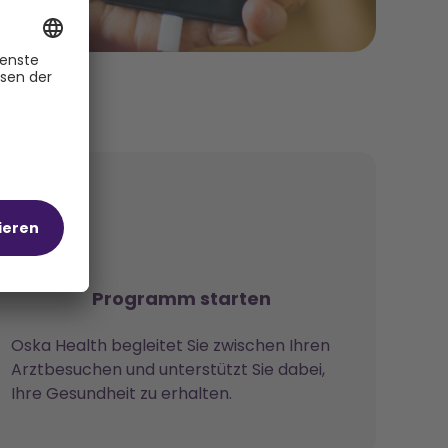
ramm
Programm starten
Oska Health begleitet Sie zwischen Ihren
Arztbesuchen und unterstützt Sie dabei,
Ihre Gesundheit zu erhalten.