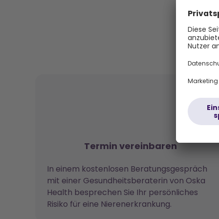
In 
Termin vereinbaren
In einem kostenlosen Beratungsgespräch
mit einer Gesundheitsberaterin von Oska
Health besprechen Sie Ihr persönliches
Risiko für eine Nierenerkrankung.