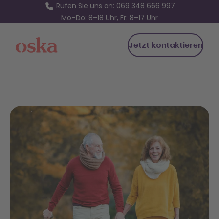
Rufen Sie uns an:
069 348 666 997
Mo–Do: 8–18 Uhr, Fr: 8–17 Uhr
Jetzt kontaktieren
Oska Health