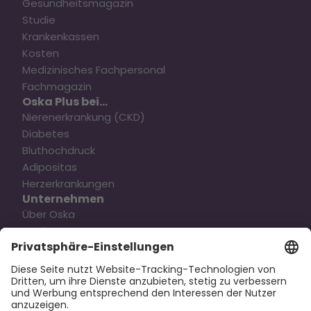
Gesundheitsmagazin
Studie
Krankenkassen
Kosten
Medizinisches Fachpersonal
Fachmagazin
Oska Plus bei...
Nierenerkrankung (CKD)
Diabetes
Bluthochdruck
Adipositas
Herzerkrankungen
Unternehmen
Über Oska
Karriere
Kontakt
Pressemitteilung
Rechtliches
Datenschutz