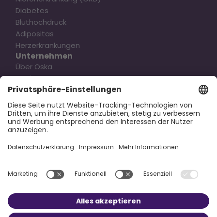
Diabetes
Bluthochdruck
Adipositas
Herzerkrankungen
Unternehmen
Über Oska
Karriere
Kontakt
Pressemitteilung
Rechtliches
Datenschutz
Impressum
Direkt zur App
Social Media
Copyright © 2025 Oska Health Medical GmbH