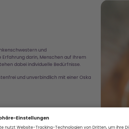
ankenschwestern und
 Erfahrung darin, Menschen auf Ihrem
ehen dabei individuelle Bedürfnisse.
tenfrei und unverbindlich mit einer Oska