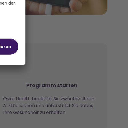
ramm
Programm starten
Oska Health begleitet Sie zwischen Ihren
Arztbesuchen und unterstützt Sie dabei,
Ihre Gesundheit zu erhalten.