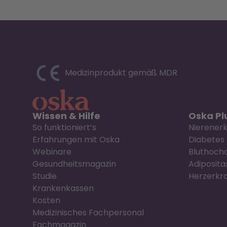
Medizinprodukt gemäß MDR
Wissen & Hilfe
Oska Plu
So funktioniert’s
Nierener
Erfahrungen mit Oska
Diabetes
Webinare
Bluthoch
Gesundheitsmagazin
Adiposita
Studie
Herzerkr
Krankenkassen
Kosten
Medizinisches Fachpersonal
Fachmagazin