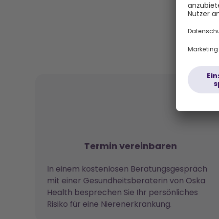
In 
Termin vereinbaren
In einem kostenlosen Beratungsgespräch
mit einer Gesundheitsberaterin von Oska
Health besprechen Sie Ihr persönliches
Risiko für eine Nierenerkrankung.