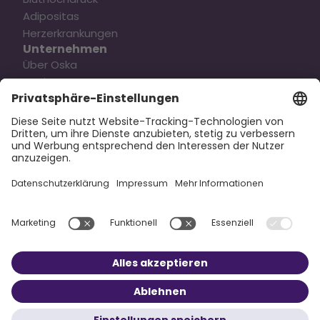
Adipositas
Herzerkrankungen
Unternehmen
Über Oska
Karriere
Kontakt
Pressemitteilung
Rechtliches
Datenschutz
Impressum
Direkt zur App
Social Media
Copyright © 2025 Oska Health Medical GmbH