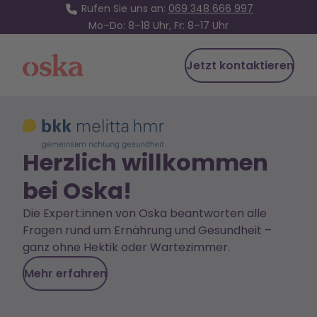
Rufen Sie uns an:
069 348 666 997
Mo–Do: 8–18 Uhr, Fr: 8–17 Uhr
Jetzt kontaktieren
Oska Health
Herzlich willkommen
bei Oska!
Die Expert:innen von Oska beantworten alle
Fragen rund um Ernährung und Gesundheit –
ganz ohne Hektik oder Wartezimmer.
Mehr erfahren