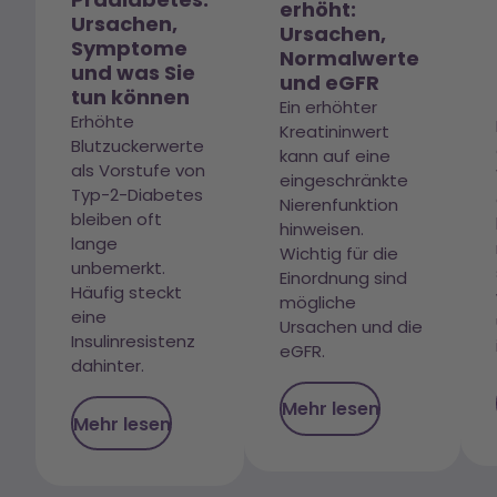
erhöht:
Ursachen,
Ursachen,
Symptome
Normalwerte
und was Sie
und eGFR
tun können
Ein erhöhter
Erhöhte
Kreatininwert
Blutzuckerwerte
kann auf eine
als Vorstufe von
eingeschränkte
Typ-2-Diabetes
Nierenfunktion
bleiben oft
hinweisen.
lange
Wichtig für die
unbemerkt.
Einordnung sind
Häufig steckt
mögliche
eine
Ursachen und die
Insulinresistenz
eGFR.
dahinter.
Mehr lesen
Mehr lesen