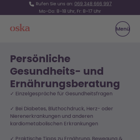
Rufen Sie uns an:
069 348 666 997
Mo–Do: 8–18 Uhr, Fr: 8–17 Uhr
Oska Health
Menü
Persönliche
Gesundheits- und
Ernährungsberatung
✓ Einzelgespräche für Gesundheitsfragen
✓ Bei Diabetes, Bluthochdruck, Herz- oder
Nierenerkrankungen und anderen
kardiometabolischen Erkrankungen
✓ Praktische Tipps zu Ernährung, Bewegung &